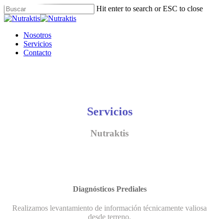
Skip
Hit enter to search or ESC to close
to
Close
main
Search
content
Menu
Nosotros
Servicios
Contacto
Servicios
Nutraktis
Diagnósticos Prediales
Realizamos levantamiento de información técnicamente valiosa
desde terreno.